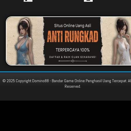
© 2025 Copyright Domino88 - Bandar Game Online Penghasil Uang Tercepat. Al
Reserved.